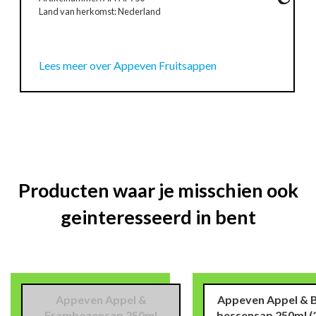
Land van herkomst: Nederland
Lees meer over Appeven Fruitsappen
Producten waar je misschien ook
geinteresseerd in bent
Appeven Appel &
Appeven Appel & 
Frambozensap 250ml
bessensap 250ml
(