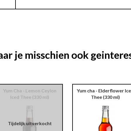
ar je misschien ook geinteres
Yum Cha - Lemon Ceylon
Yum cha - Elderflower Ic
Iced Thee
(330 ml)
Thee
(330 ml)