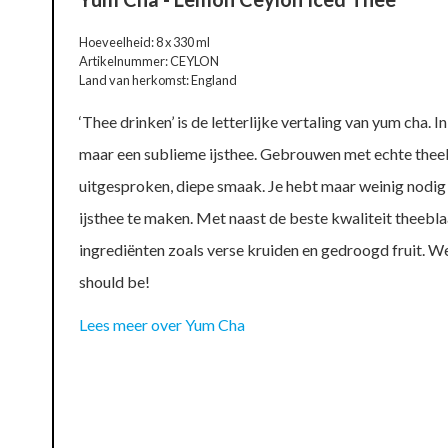
Hoeveelheid: 8 x 330 ml
Artikelnummer: CEYLON
Land van herkomst: England
‘Thee drinken’ is de letterlijke vertaling van yum cha. I
maar een sublieme ijsthee. Gebrouwen met echte theeb
uitgesproken, diepe smaak. Je hebt maar weinig nodig
ijsthee te maken. Met naast de beste kwaliteit theebla
ingrediënten zoals verse kruiden en gedroogd fruit. W
should be!
Lees meer over Yum Cha