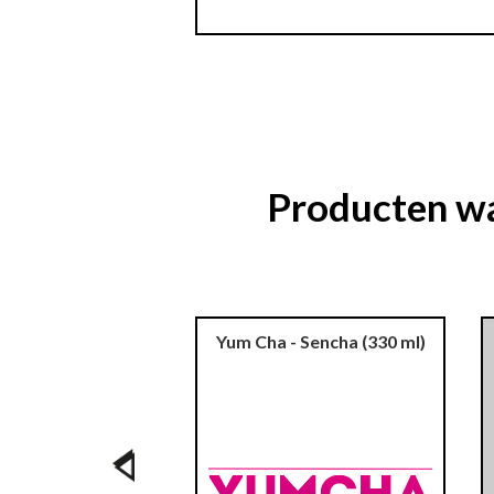
Producten wa
a - Jasmine Iced
Yum Cha - Sencha
(330 ml)
hee
(330 ml)