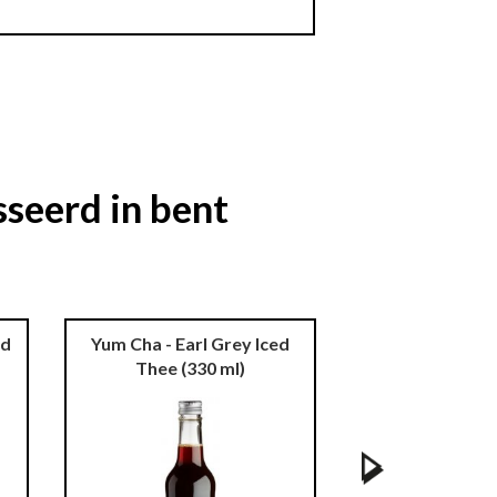
seerd in bent
ed
Yum Cha - Earl Grey Iced
Yum Cha - Mor
Thee
(330 ml)
Iced Thee
(