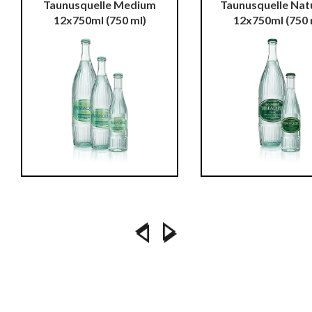
Taunusquelle Medium
Taunusquelle Natu
12x750ml
(750 ml)
12x750ml
(750 